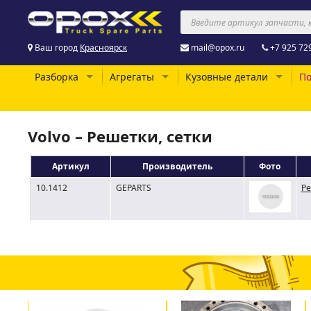
Ваш город
Красноярск
mail@opox.ru
+7 925 72
Разборка
Агрегаты
Кузовные детали
По
Volvo – Решетки, сетки
Артикул
Производитель
Фото
10.1412
GEPARTS
Ре