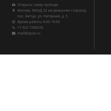
Открыть схему проезда
Москва, МКАД 32 км (внешняя сторона),
пос. Битца, ул. Нагорная, д. 5
Время работы 9:00-19:00
+7 925 7296326
mail@opox.ru