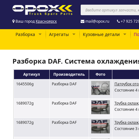
Ваш город
Красноярск
mail@opox.ru
+7 925 72
Разборка
Агрегаты
Кузовные детали
По
Разборка DAF. Система охлаждени
Артикул
Производитель
Фото
1645506g
Разборка DAF
Патрубок от
Состояние 4 
1689072g
Разборка DAF
Трубка охла
Состояние 4 
1689072g
Разборка DAF
Трубка охлаж
Состояние 3 