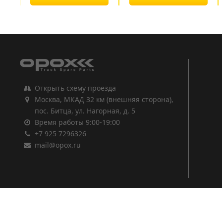
1
2
3
Открыть схему проезда
Москва, МКАД 32 км (внешняя сторона),
пос. Битца, ул. Нагорная, д. 5
Время работы 9:00-19:00
+7 925 7296326
mail@opox.ru