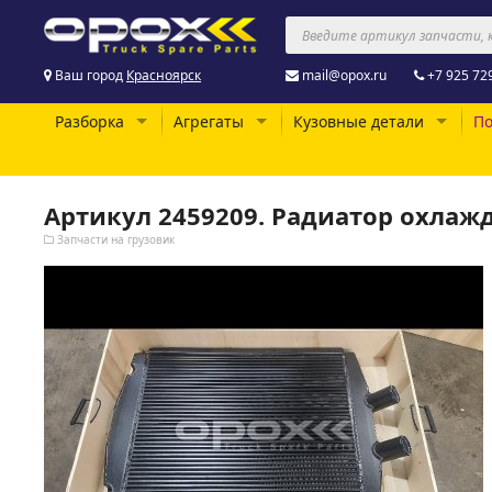
Ваш город
Красноярск
mail@opox.ru
+7 925 72
Разборка
Агрегаты
Кузовные детали
По
Артикул 2459209. Радиатор охла
Запчасти на грузовик