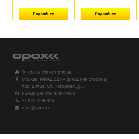
Подробнее
Подробнее
1
2
3
Открыть схему проезда
Москва, МКАД 32 км (внешняя сторона),
пос. Битца, ул. Нагорная, д. 5
Время работы 9:00-19:00
+7 925 7296326
mail@opox.ru