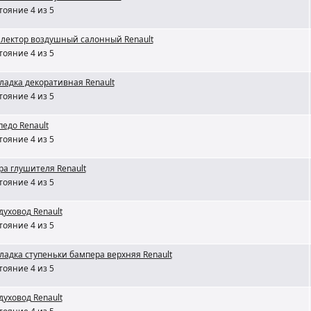
тояние 4 из 5
лектор воздушный салонный Renault
тояние 4 из 5
ладка декоративная Renault
тояние 4 из 5
педо Renault
тояние 4 из 5
ра глушителя Renault
тояние 4 из 5
духовод Renault
тояние 4 из 5
ладка ступеньки бампера верхняя Renault
тояние 4 из 5
духовод Renault