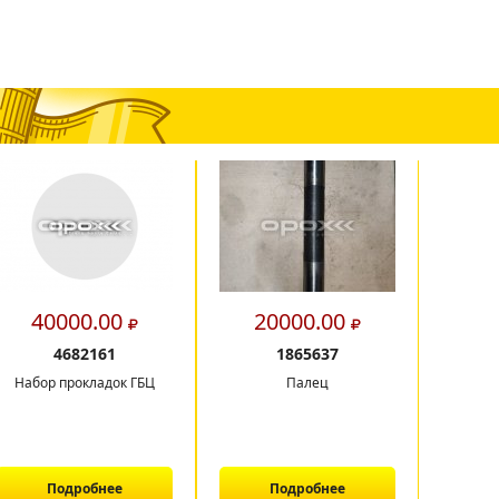
40000.00
20000.00
9
4682161
1865637
Набор прокладок ГБЦ
Палец
Рама 
экскава
C
Подробнее
Подробнее