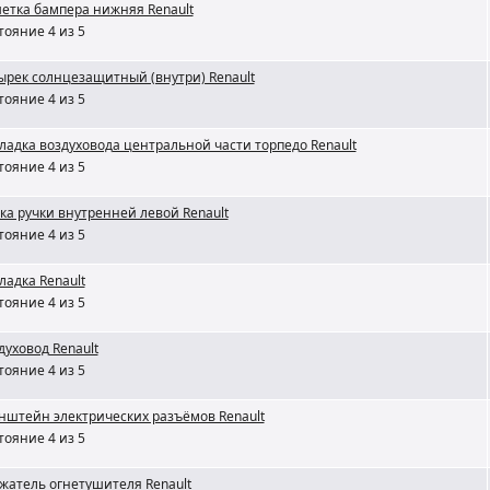
етка бампера нижняя Renault
тояние 4 из 5
ырек солнцезащитный (внутри) Renault
тояние 4 из 5
ладка воздуховода центральной части торпедо Renault
тояние 4 из 5
ка ручки внутренней левой Renault
тояние 4 из 5
ладка Renault
тояние 4 из 5
духовод Renault
тояние 4 из 5
нштейн электрических разъёмов Renault
тояние 4 из 5
жатель огнетушителя Renault