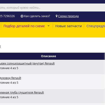
25 7296326
Как сделать заказ?
Схема проезда
Подбор деталей по схеме
Новые запчасти
Спецпредл
и
Описание
ырек солнцезащитный (внутри) Renault
тояние 4 из 5
духовод Renault
тояние 4 из 5
емная труба глушителя Renault
тояние 4 из 5