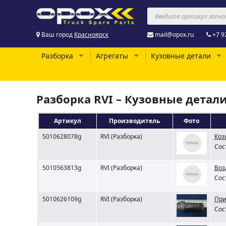
Ваш город
Красноярск
mail@opox.ru
+7 9
Разборка
Агрегаты
Кузовные детали
Разборка RVI – Кузовные детал
Артикул
Производитель
Фото
5010628078g
RVI (Разборка)
Коз
Сос
5010563813g
RVI (Разборка)
Воз
Сос
5010626109g
RVI (Разборка)
При
Сос