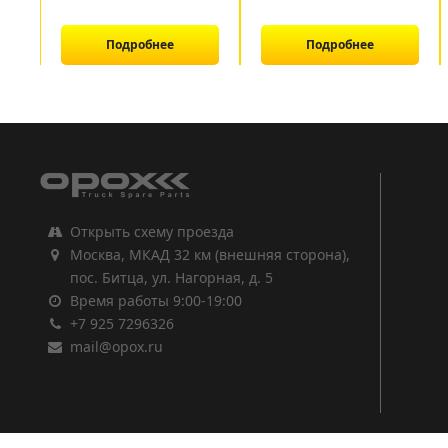
Подробнее
Подробнее
1
2
3
Открыть схему проезда
Москва, МКАД 32 км (внешняя сторона),
пос. Битца, ул. Нагорная, д. 5
Время работы 9:00-19:00
+7 925 7296326
mail@opox.ru