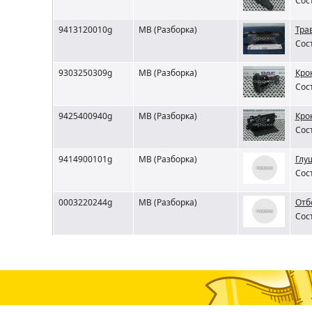
Сос
9413120010g
MB (Разборка)
Тра
Сос
9303250309g
MB (Разборка)
Кро
Сос
9425400940g
MB (Разборка)
Кро
Сос
9414900101g
MB (Разборка)
Глу
Сос
0003220244g
MB (Разборка)
Отб
Сос