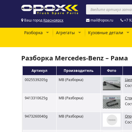
Ваш город
Красноярск
mail@opox.ru
+7 9
Разборка
Агрегаты
Кузовные детали
Разборка Mercedes-Benz – Рама
Артикул
Производитель
Фото
0025539205g
MB (Разборка)
Цил
Сос
9413310625g
MB (Разборка)
Стр
Сос
9473260040g
MB (Разборка)
Опо
Сос