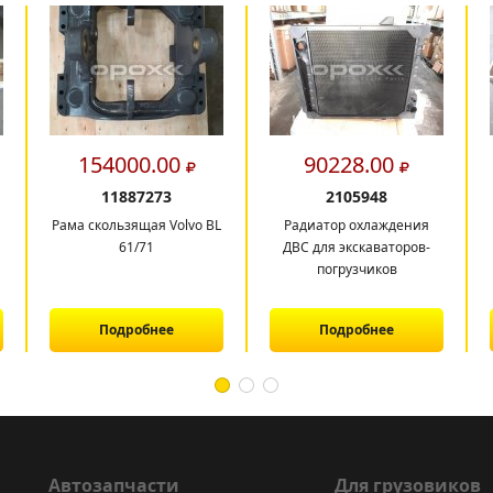
154000.00
90228.00
11887273
2105948
Рама скользящая Volvo BL
Радиатор охлаждения
61/71
ДВС для экскаваторов-
погрузчиков
Подробнее
Подробнее
Автозапчасти
Для грузовиков