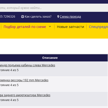
25 7296326
Как сделать заказ?
Схема проезда
Подбор деталей по схеме
Новые запчасти
Спецпредл
Описание
индр подъема кабины слева Mercedes
тояние 4 из 5
емянка рессоры 192 mm Mercedes
тояние 4 из 5
ра заднего амортизатора Mercedes
тояние 4 из 5