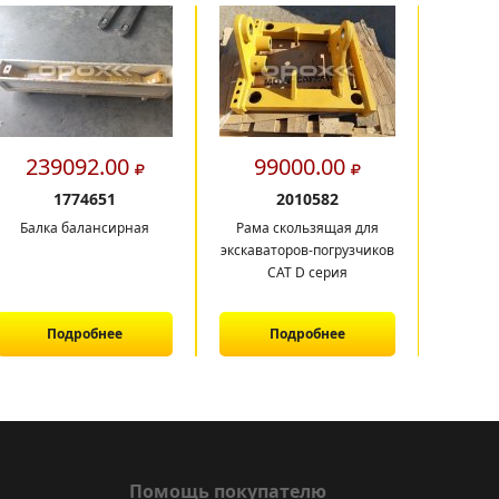
239092.00
99000.00
29
1774651
2010582
Балка балансирная
Рама скользящая для
Балка б
экскаваторов-погрузчиков
CAT D серия
Подробнее
Подробнее
Помощь покупателю