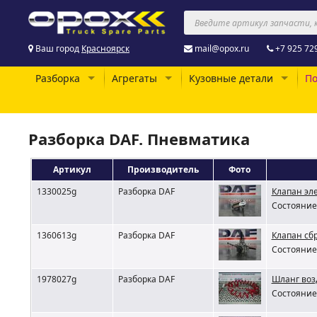
Ваш город
Красноярск
mail@opox.ru
+7 925 72
Разборка
Агрегаты
Кузовные детали
По
Разборка DAF. Пневматика
Артикул
Производитель
Фото
1330025g
Разборка DAF
Клапан эл
Состояние 
1360613g
Разборка DAF
Клапан сбр
Состояние 
1978027g
Разборка DAF
Шланг во
Состояние 