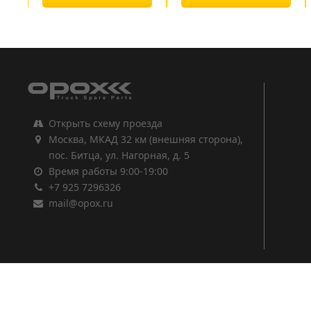
1
2
3
Открыть схему проезда
Москва, МКАД 32 км (внешняя сторона),
пос. Битца, ул. Нагорная, д. 5
Время работы 9:00-19:00
+7 925 7296326
mail@opox.ru