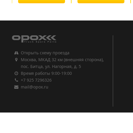
1
2
3
Открыть схему проезда
Москва, МКАД 32 км (внешняя сторона),
пос. Битца, ул. Нагорная, д. 5
Время работы 9:00-19:00
+7 925 7296326
mail@opox.ru