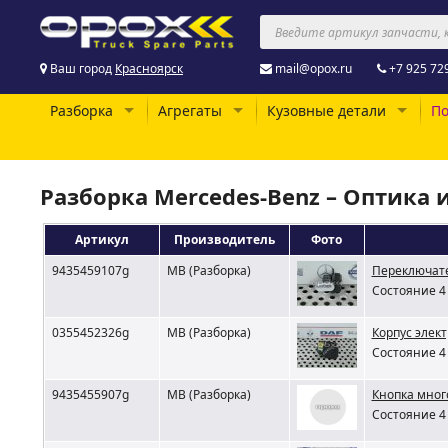
Ваш город
Красноярск
mail@opox.ru
+7 925 72
Разборка
Агрегаты
Кузовные детали
По
Разборка Mercedes-Benz – Оптика 
Артикул
Производитель
Фото
9435459107g
MB (Разборка)
Переключате
Состояние 4 
0355452326g
MB (Разборка)
Корпус элек
Состояние 4 
9435455907g
MB (Разборка)
Кнопка мног
Состояние 4 