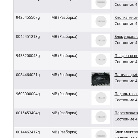
Состояние 4 
9435455507g
MB (Разборка)
Кнопка мног
Состояние 4 
0045451213g
MB (Разборка)
Блок управле
Состояние 4 
9438200043g
MB (Разборка)
Плафон осве
Состояние 4 
0084464021g
MB (Разборка)
Панель приб
Состояние 4 
9603000004g
MB (Разборка)
Педаль газа
Состояние 4 
0015453404g
MB (Разборка)
Переключате
Состояние 4 
0014462417g
MB (Разборка)
Блок электр