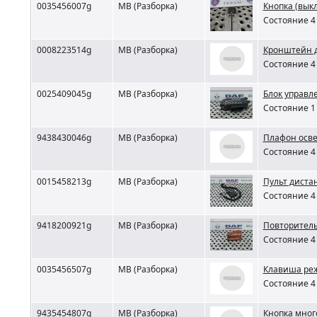
0035456007g
MB (Разборка)
Кнопка (вык
Состояние 4 
0008223514g
MB (Разборка)
Кронштейн д
Состояние 4 
0025409045g
MB (Разборка)
Блок управл
Состояние 1 
9438430046g
MB (Разборка)
Плафон осве
Состояние 4 
0015458213g
MB (Разборка)
Пульт диста
Состояние 4 
9418200921g
MB (Разборка)
Повторитель
Состояние 4 
0035456507g
MB (Разборка)
Клавиша реж
Состояние 4 
9435454807g
MB (Разборка)
Кнопка мног