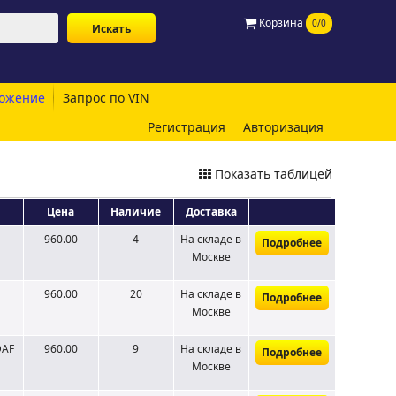
Корзина
0/0
ожение
Запрос по VIN
Регистрация
Авторизация
Показать таблицей
Цена
Наличие
Доставка
960.00
4
На складе
в
Подробнее
Москве
960.00
20
На складе
в
Подробнее
Москве
DAF
960.00
9
На складе
в
Подробнее
Москве