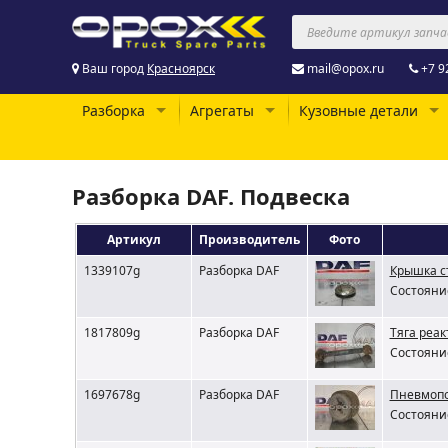
Ваш город
Красноярск
mail@opox.ru
+7 9
Разборка
Агрегаты
Кузовные детали
Разборка DAF. Подвеска
Артикул
Производитель
Фото
1339107g
Разборка DAF
Крышка с
Состояние
1817809g
Разборка DAF
Тяга реа
Состояние
1697678g
Разборка DAF
Пневмопод
Состояние