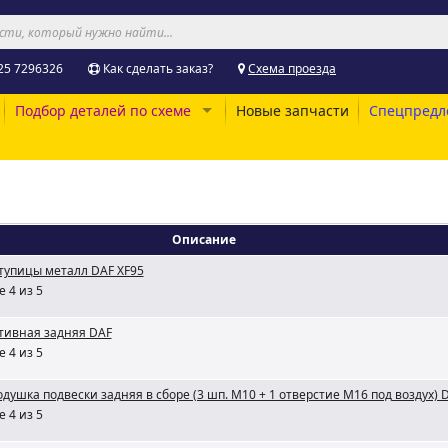
25 7296326
Как сделать заказ?
Схема проезда
Подбор деталей по схеме
Новые запчасти
Спецпредл
Описание
тупицы металл DAF XF95
 4 из 5
ктивная задняя DAF
 4 из 5
ушка подвески задняя в сборе (3 шп. M10 + 1 отверстие M16 под воздух) 
 4 из 5