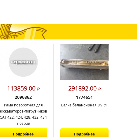
113859.00
291892.00
16
2096862
1774651
Рама поворотная для
Балка балансирная D9R/T
Балк
экскаваторов-погрузчиков
CAT 422, 424, 428, 432, 434
E серия
Подробнее
Подробнее