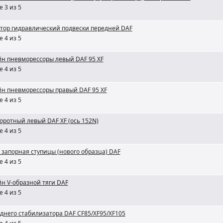
 3 из 5
тор гидравлический подвески передней DAF
 4 из 5
н пневморессоры левый DAF 95 XF
 4 из 5
н пневморессоры правый DAF 95 XF
 4 из 5
оротный левый DAF XF (ось 152N)
 4 из 5
 запорная ступицы (нового образца) DAF
 4 из 5
н V-образной тяги DAF
 4 из 5
днего стабилизатора DAF CF85/XF95/XF105