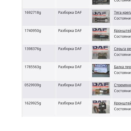
Состояние
1692718g
Разборка DAF
Тяга кре
Состояние
1740950g
Разборка DAF
Кронштей
Состояние
1398376g
Разборка DAF
Серьга р
Состояние
1785563g
Разборка DAF
Балка пе
Состояние
0529939g
Разборка DAF
Cтремянк
Состояние
1629925g
Разборка DAF
Кронштей
Состояние