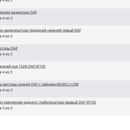
 4 из 5
пления радиатора DAF
 4 из 5
н амортизатора передний нижний левый DAF
 4 из 5
ессоры DAF
 4 из 5
редней оси 152N DAF XF105
 4 из 5
а рессоры задняя DAF с гайками M24X2 L=290
 4 из 5
н крепления заднего стабилизатора правый DAF XF105
 5 из 5