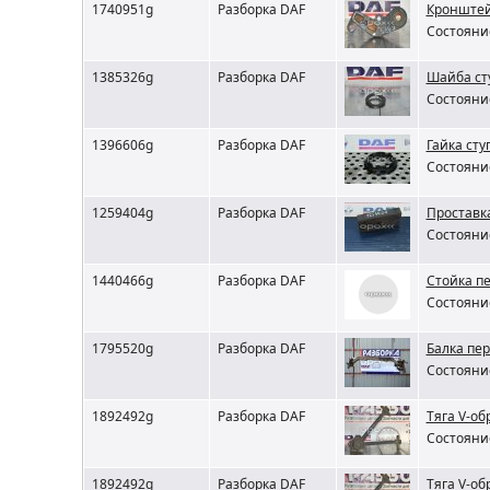
1740951g
Разборка DAF
Кронштей
Состояние
1385326g
Разборка DAF
Шайба ст
Состояние
1396606g
Разборка DAF
Гайка ст
Состояние
1259404g
Разборка DAF
Проставк
Состояние
1440466g
Разборка DAF
Стойка п
Состояние
1795520g
Разборка DAF
Балка пе
Состояние
1892492g
Разборка DAF
Тяга V-об
Состояние
1892492g
Разборка DAF
Тяга V-об