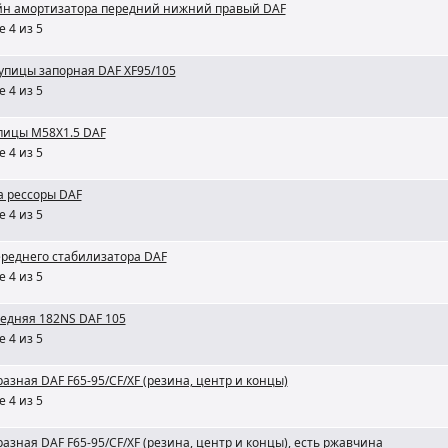
н амортизатора передний нижний правый DAF
 4 из 5
упицы запорная DAF XF95/105
 4 из 5
упицы M58X1.5 DAF
 4 из 5
а рессоры DAF
 4 из 5
ереднего стабилизатора DAF
 4 из 5
редняя 182NS DAF 105
 4 из 5
разная DAF F65-95/CF/XF (резина, центр и концы)
 4 из 5
разная DAF F65-95/CF/XF (резина, центр и концы), есть ржавчина