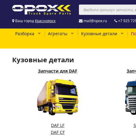
Ваш город
Красноярск
mail@opox.ru
+7 925 72
Разборка
Агрегаты
Кузовные детали
По
Кузовные детали
Запчасти для DAF
Запч
DAF LF
S
DAF CF