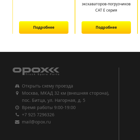
экскаваторов-погрузчиков
CAT E серия
Подробнее
Подробнее
1
2
3
Открыть схему проезда
Москва, МКАД 32 км (внешняя сторона),
пос. Битца, ул. Нагорная, д. 5
Время работы 9:00-19:00
+7 925 7296326
mail@opox.ru