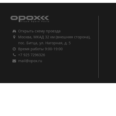
Открыть схему проезда
Москва, МКАД 32 км (внешняя сторона),
пос. Битца, ул. Нагорная, д. 5
Время работы 9:00-19:00
+7 925 7296326
mail@opox.ru