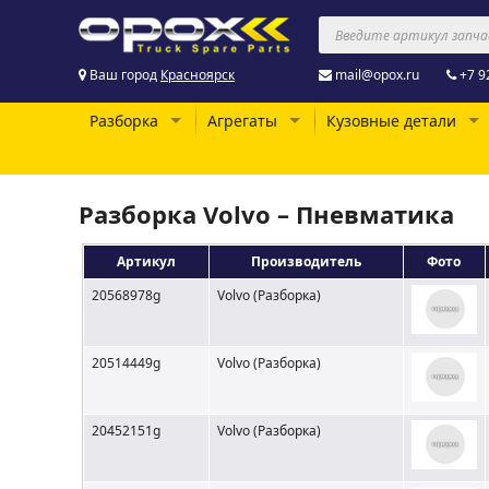
Ваш город
Красноярск
mail@opox.ru
+7 9
Разборка
Агрегаты
Кузовные детали
Разборка Volvo – Пневматика
Артикул
Производитель
Фото
20568978g
Volvo (Разборка)
20514449g
Volvo (Разборка)
20452151g
Volvo (Разборка)