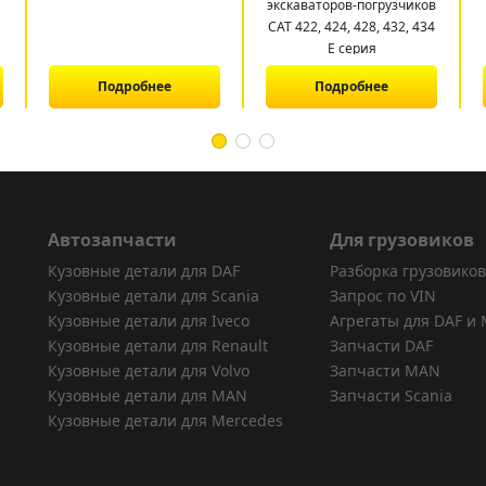
экскаваторов-погрузчиков
CAT 422, 424, 428, 432, 434
E серия
Подробнее
Подробнее
Автозапчасти
Для грузовиков
Кузовные детали для DAF
Разборка грузовиков
Кузовные детали для Scania
Запрос по VIN
Кузовные детали для Iveco
Агрегаты для DAF и
Кузовные детали для Renault
Запчасти DAF
Кузовные детали для Volvo
Запчасти MAN
Кузовные детали для MAN
Запчасти Scania
Кузовные детали для Mercedes