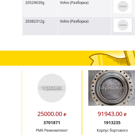
20529639g
Volvo (Разборка)
20382312g
Volvo (Разборка)
25000.00
91943.00
3701871
1913235
РМК Ремкомплект
Корпус бортового