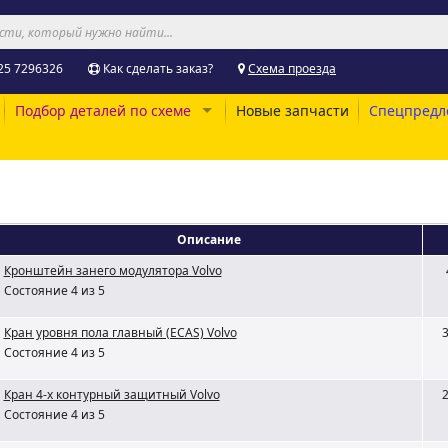
25 7296326
Как сделать заказ?
Схема проезда
Подбор деталей по схеме
Новые запчасти
Спецпредл
Описание
Кронштейн занего модулятора Volvo
Состояние 4 из 5
Кран уровня пола главный (ECAS) Volvo
Состояние 4 из 5
Кран 4-х контурный защитный Volvo
Состояние 4 из 5