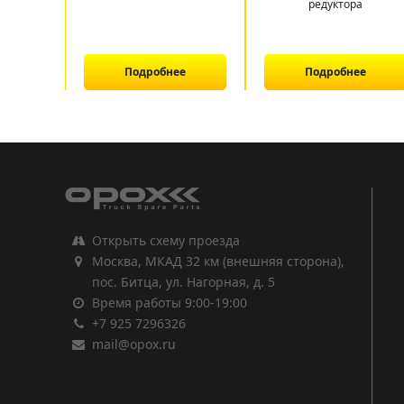
редуктора
Подробнее
Подробнее
1
2
3
Открыть схему проезда
Москва, МКАД 32 км (внешняя сторона),
пос. Битца, ул. Нагорная, д. 5
Время работы 9:00-19:00
+7 925 7296326
mail@opox.ru