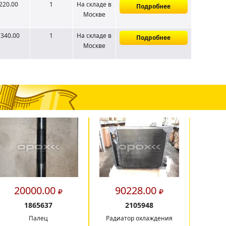
220.00
1
На складе
в
Подробнее
Москве
1340.00
1
На складе
в
Подробнее
Москве
20000.00
90228.00
7
1865637
2105948
Палец
Радиатор охлаждения
Радиато